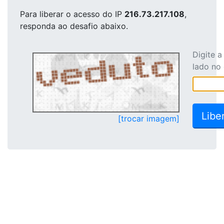
Para liberar o acesso
do IP
216.73.217.108
,
responda ao desafio abaixo.
Digite 
lado no
[trocar imagem]